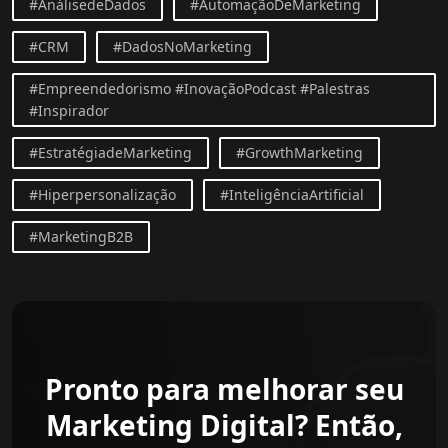
#AnálisedeDados
#AutomaçãoDeMarketing
#CRM
#DadosNoMarketing
#Empreendedorismo #InovaçãoPodcast #Palestras
#Inspirador
#EstratégiadeMarketing
#GrowthMarketing
#Hiperpersonalização
#InteligênciaArtificial
#MarketingB2B
Pronto para melhorar seu
Marketing Digital? Então,