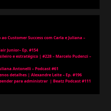
 ao Customer Success com Carla e Juliana –
air Junior– Ep. #154
ileiro e estratégico | #228 – Marcelo Pudenzi –
liana Antonelli – Podcast #61
enos detalhes | Alexandre Leite – Ep. #196
ender para administrar | Beatz Podcast #111