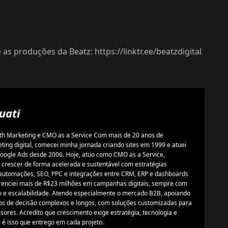
 as produções da Beatz: https://linktr.ee/beatzdigital
uati
th Marketing e CMO as a Service Com mais de 20 anos de
ing digital, comecei minha jornada criando sites em 1999 e atuei
ogle Ads desde 2006. Hoje, atuo como CMO as a Service,
crescer de forma acelerada e sustentável com estratégias
automações, SEO, PPC e integrações entre CRM, ERP e dashboards
erenciei mais de R$23 milhões em campanhas digitais, sempre com
o e escalabilidade. Atendo especialmente o mercado B2B, apoiando
s de decisão complexos e longos, com soluções customizadas para
isores. Acredito que crescimento exige estratégia, tecnologia e
 é isso que entrego em cada projeto.