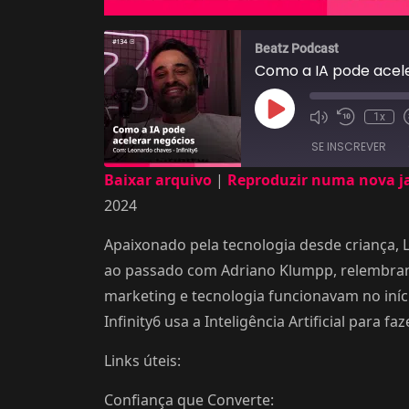
Beatz Podcast
Reproduzir
1x
episódio
SE INSCREVER
Baixar arquivo
|
Reproduzir numa nova j
COMPARTILHAR
2024
FEED RSS
LINK
Apaixonado pela tecnologia desde criança, 
ao passado com Adriano Klumpp, relembran
INCORPORAR
marketing e tecnologia funcionavam no iníc
Infinity6 usa a Inteligência Artificial para f
Links úteis:
Confiança que Converte: