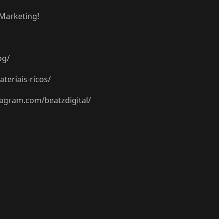
Marketing!
og/
teriais-ricos/
tagram.com/beatzdigital/