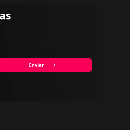
ias
Enviar