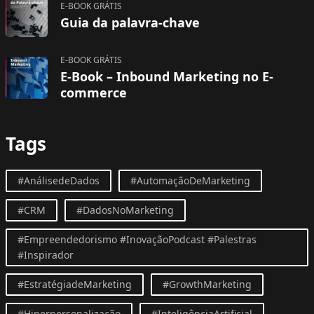
E-BOOK GRÁTIS
Guia da palavra-chave
E-BOOK GRÁTIS
E-Book – Inbound Marketing no E-
commerce
Tags
#AnálisedeDados
#AutomaçãoDeMarketing
#CRM
#DadosNoMarketing
#Empreendedorismo #InovaçãoPodcast #Palestras
#Inspirador
#EstratégiadeMarketing
#GrowthMarketing
#Hiperpersonalização
#InteligênciaArtificial