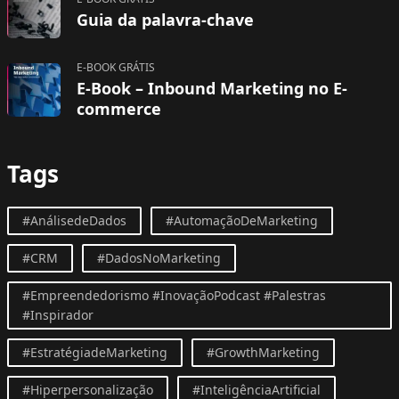
Guia da palavra-chave
E-BOOK GRÁTIS
E-Book – Inbound Marketing no E-
commerce
Tags
#AnálisedeDados
#AutomaçãoDeMarketing
#CRM
#DadosNoMarketing
#Empreendedorismo #InovaçãoPodcast #Palestras
#Inspirador
#EstratégiadeMarketing
#GrowthMarketing
#Hiperpersonalização
#InteligênciaArtificial