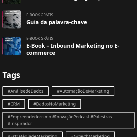
E-BOOK GRÁTIS
Guia da palavra-chave
E-BOOK GRÁTIS
E-Book – Inbound Marketing no E-
commerce
Tags
#AnálisedeDados
#AutomaçãoDeMarketing
#CRM
#DadosNoMarketing
#Empreendedorismo #InovaçãoPodcast #Palestras
#Inspirador
#EstratégiadeMarketing
#GrowthMarketing