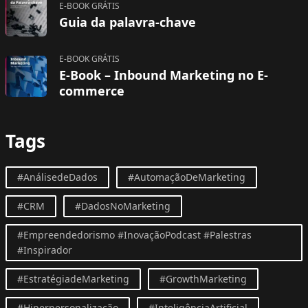
E-BOOK GRÁTIS
Guia da palavra-chave
E-BOOK GRÁTIS
E-Book – Inbound Marketing no E-
commerce
Tags
#AnálisedeDados
#AutomaçãoDeMarketing
#CRM
#DadosNoMarketing
#Empreendedorismo #InovaçãoPodcast #Palestras
#Inspirador
#EstratégiadeMarketing
#GrowthMarketing
#Hiperpersonalização
#InteligênciaArtificial