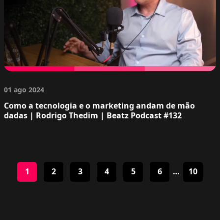
01 ago 2024
Como a tecnologia e o marketing andam de mão
dadas | Rodrigo Thedim | Beatz Podcast #132
1
2
3
4
5
6
…
10