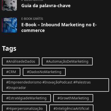
Guia da palavra-chave
E-BOOK GRÁTIS
E-Book – Inbound Marketing no E-
commerce
Tags
#AnálisedeDados
#AutomaçãoDeMarketing
#CRM
#DadosNoMarketing
#Empreendedorismo #InovaçãoPodcast #Palestras
#Inspirador
#EstratégiadeMarketing
#GrowthMarketing
#Hiperpersonalização
#InteligênciaArtificial