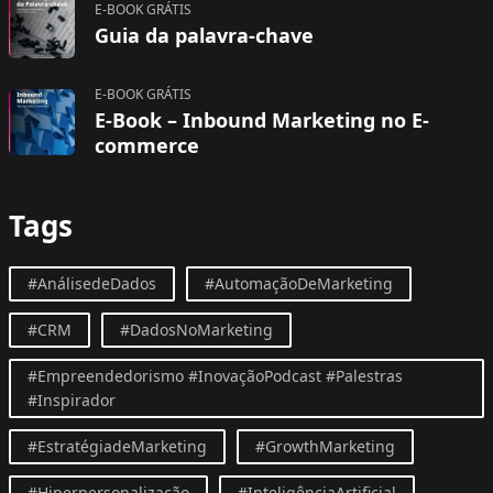
E-BOOK GRÁTIS
Guia da palavra-chave
E-BOOK GRÁTIS
E-Book – Inbound Marketing no E-
commerce
Tags
#AnálisedeDados
#AutomaçãoDeMarketing
#CRM
#DadosNoMarketing
#Empreendedorismo #InovaçãoPodcast #Palestras
#Inspirador
#EstratégiadeMarketing
#GrowthMarketing
#Hiperpersonalização
#InteligênciaArtificial