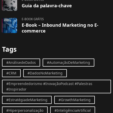
Guia da palavra-chave
E-BOOK GRÁTIS
E-Book – Inbound Marketing no E-
commerce
Tags
#AnálisedeDados
#AutomaçãoDeMarketing
#CRM
#DadosNoMarketing
#Empreendedorismo #InovaçãoPodcast #Palestras
#Inspirador
#EstratégiadeMarketing
#GrowthMarketing
#Hiperpersonalização
#InteligênciaArtificial