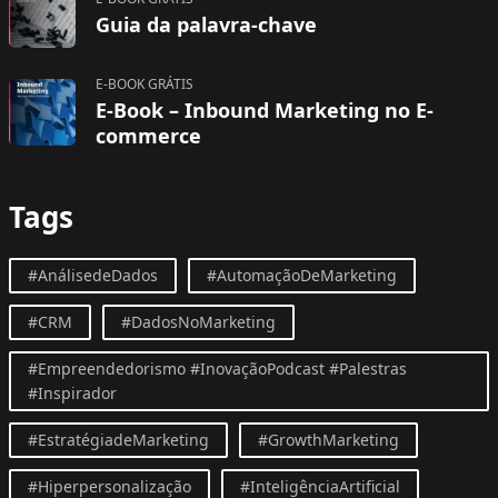
Guia da palavra-chave
E-BOOK GRÁTIS
E-Book – Inbound Marketing no E-
commerce
Tags
#AnálisedeDados
#AutomaçãoDeMarketing
#CRM
#DadosNoMarketing
#Empreendedorismo #InovaçãoPodcast #Palestras
#Inspirador
#EstratégiadeMarketing
#GrowthMarketing
#Hiperpersonalização
#InteligênciaArtificial