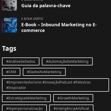
Guia da palavra-chave
E-BOOK GRÁTIS
E-Book – Inbound Marketing no E-
commerce
Tags
#AnálisedeDados
#AutomaçãoDeMarketing
#CRM
#DadosNoMarketing
#Empreendedorismo #InovaçãoPodcast #Palestras
#Inspirador
#EstratégiadeMarketing
#GrowthMarketing
#Hiperpersonalização
#InteligênciaArtificial