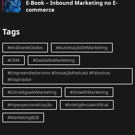
E-Book – Inbound Marketing no E-
commerce
Tags
#AnálisedeDados
#AutomaçãoDeMarketing
#CRM
#DadosNoMarketing
#Empreendedorismo #InovaçãoPodcast #Palestras
#Inspirador
#EstratégiadeMarketing
#GrowthMarketing
#Hiperpersonalização
#InteligênciaArtificial
#MarketingB2B