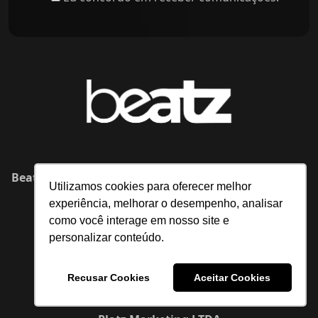
Beatz – Agência de Marketing Digital em Indaiatuba
Utilizamos cookies para oferecer melhor
Rua Pedro Gonçalves, 1400 – Centro
experiência, melhorar o desempenho, analisar
6º andar, Salas 61 e 62
como você interage em nosso site e
CEP: 13330-210 | Indaiatuba/SP
personalizar conteúdo.
19 3312-1877
Beatz – Orlando/FL (USA)
Recusar Cookies
Aceitar Cookies
55 W Church St, Orlando, FL 32801