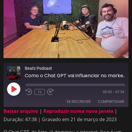
Beatz Podcast
Como o Chat GPT vai influenciar no marketing com Adriano, Igor e Richard - Podcast #65
Reproduzir
1x
00:00
/
47:38
episódio
SE INSCREVER
COMPARTILHAR
Baixar arquivo
|
Reproduzir numa nova janela
|
Duração: 47:38
|
Gravado em 21 de março de 2023
COMPARTILHAR
FEED RSS
LINK