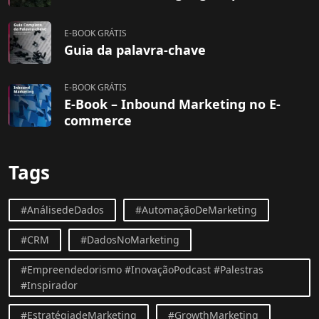
E-BOOK GRÁTIS
Guia da palavra-chave
E-BOOK GRÁTIS
E-Book – Inbound Marketing no E-
commerce
Tags
#AnálisedeDados
#AutomaçãoDeMarketing
#CRM
#DadosNoMarketing
#Empreendedorismo #InovaçãoPodcast #Palestras
#Inspirador
#EstratégiadeMarketing
#GrowthMarketing