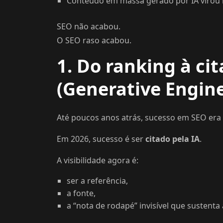
Conteúdo em massa gerado por IA virou
SEO não acabou.
O SEO raso acabou.
1. Do ranking à ci
(Generative Engin
Até poucos anos atrás, sucesso em SEO era
Em 2026, sucesso é ser
citado pela IA
.
A visibilidade agora é:
ser a referência,
a fonte,
a “nota de rodapé” invisível que sustenta