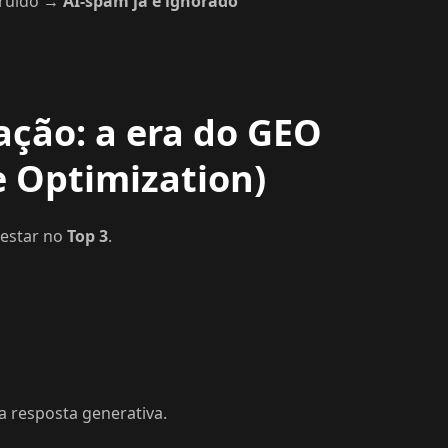
 ruído →
AI-spam já é ignorado
tação: a era do GEO
e Optimization)
 estar no
Top 3
.
 a resposta generativa.