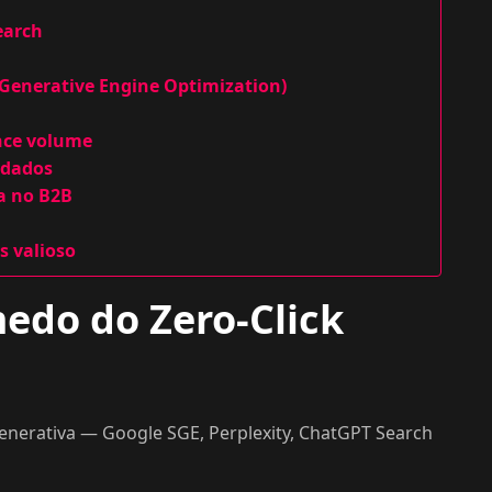
earch
 (Generative Engine Optimization)
ence volume
 dados
sa no B2B
s valioso
medo do Zero-Click
nerativa — Google SGE, Perplexity, ChatGPT Search