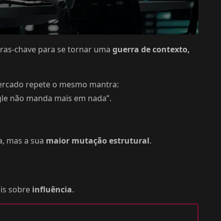
vras-chave para se tornar uma
guerra de contexto,
o mercado repete o mesmo mantra:
ogle não manda mais em nada”.
a, mas a sua
maior mutação estrutural
.
ais sobre
influência
.