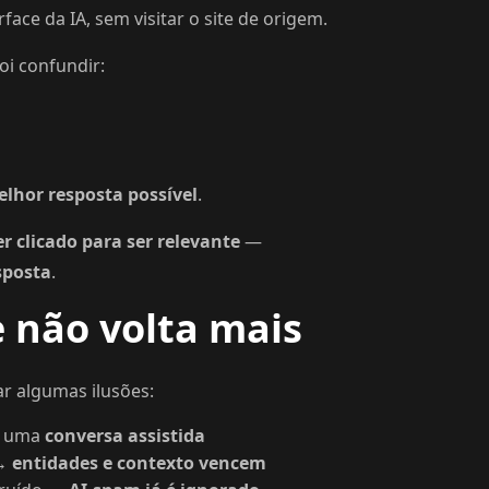
face da IA, sem visitar o site de origem.
oi confundir:
lhor resposta possível
.
er clicado para ser relevante
—
sposta
.
e não volta mais
ar algumas ilusões:
 é uma
conversa assistida
 →
entidades e contexto vencem