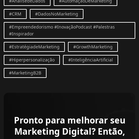
#AnálisedeDados
#AutomaçãoDeMarketing
#CRM
#DadosNoMarketing
#Empreendedorismo #InovaçãoPodcast #Palestras
#Inspirador
#EstratégiadeMarketing
#GrowthMarketing
#Hiperpersonalização
#InteligênciaArtificial
#MarketingB2B
Pronto para melhorar seu
Marketing Digital? Então,