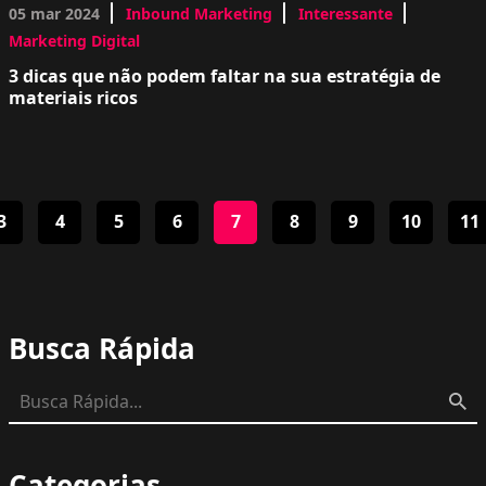
05 mar 2024
Inbound Marketing
Interessante
Marketing Digital
3 dicas que não podem faltar na sua estratégia de
materiais ricos
3
4
5
6
7
8
9
10
11
Busca Rápida
Categorias