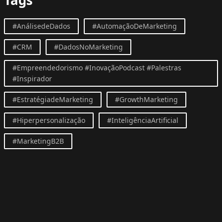
#AnálisedeDados
#AutomaçãoDeMarketing
#CRM
#DadosNoMarketing
#Empreendedorismo #InovaçãoPodcast #Palestras
#Inspirador
#EstratégiadeMarketing
#GrowthMarketing
#Hiperpersonalização
#InteligênciaArtificial
#MarketingB2B