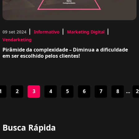
09 set 2024
Informativo
Marketing Digital
Vendarketing
Pirâmide da complexidade – Diminua a dificuldade
em ser escolhido pelos clientes!
1
2
3
4
5
6
7
8
…
2
Busca Rápida